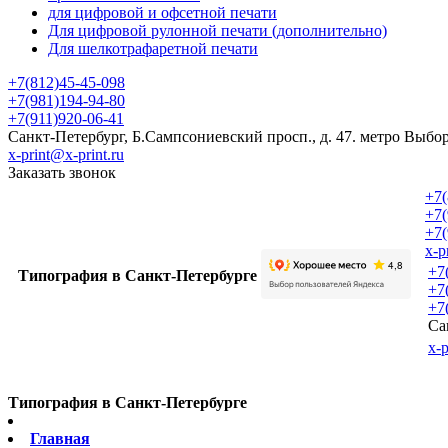
для цифровой и офсетной печати
Для цифровой рулонной печати (дополнительно)
Для шелкотрафаретной печати
+7(812)45-45-098
+7(981)194-94-80
+7(911)920-06-41
Санкт-Петербург, Б.Сампсониевский просп., д. 47. метро Выбо
x-print@x-print.ru
Заказать звонок
+7(
+7(
+7(
x-p
+7
Типография в Санкт-Петербурге
+7
+7
Са
x-p
Типография в Санкт-Петербурге
Главная