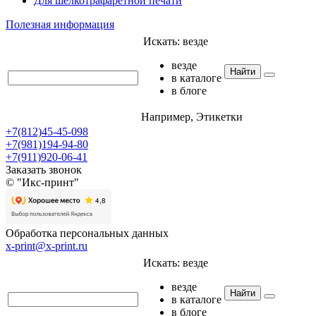
Для шелкотрафаретной печати
Полезная информация
Искать:
везде
везде
Найти
в каталоге
в блоге
Например,
Этикетки
+7(812)45-45-098
+7(981)194-94-80
+7(911)920-06-41
Заказать звонок
© "Икс-принт"
Обработка персональных данных
x-print@x-print.ru
Искать:
везде
везде
Найти
в каталоге
в блоге