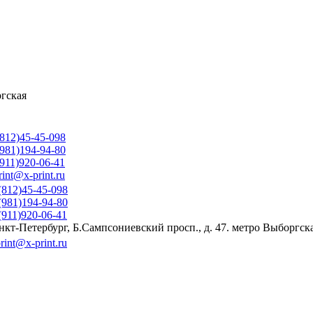
ргская
812)45-45-098
981)194-94-80
911)920-06-41
rint@x-print.ru
(812)45-45-098
(981)194-94-80
(911)920-06-41
нкт-Петербург, Б.Сампсониевский просп., д. 47. метро Выборгск
rint@x-print.ru