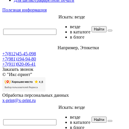
Для шелкотрафаретной печати
Полезная информация
Искать:
везде
везде
Найти
в каталоге
в блоге
Например,
Этикетки
+7(812)45-45-098
+7(981)194-94-80
+7(911)920-06-41
Заказать звонок
© "Икс-принт"
Обработка персональных данных
x-print@x-print.ru
Искать:
везде
везде
Найти
в каталоге
в блоге