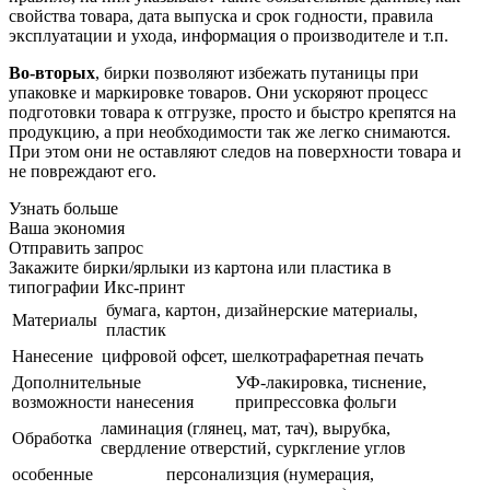
свойства товара, дата выпуска и срок годности, правила
эксплуатации и ухода, информация о производителе и т.п.
Во-вторых
, бирки позволяют избежать путаницы при
упаковке и маркировке товаров. Они ускоряют процесс
подготовки товара к отгрузке, просто и быстро крепятся на
продукцию, а при необходимости так же легко снимаются.
При этом они не оставляют следов на поверхности товара и
не повреждают его.
Узнать больше
Ваша экономия
Отправить запрос
Закажите бирки/ярлыки из картона или пластика в
типографии Икс-принт
бумага, картон, дизайнерские материалы,
Материалы
пластик
Нанесение
цифровой офсет, шелкотрафаретная печать
Дополнительные
УФ-лакировка, тиснение,
возможности нанесения
припрессовка фольги
ламинация (глянец, мат, тач), вырубка,
Обработка
свердление отверстий, суркгление углов
особенные
персонализция (нумерация,