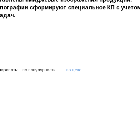
ипографии сформируют специальное КП с учето
адач.
тировать:
по популярности
по цене