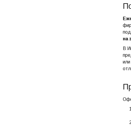
По
Еже
фир
под
на 
В И
пре
или
отл
Пр
Офо