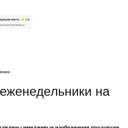
Искат
вники
 еженедельники на
ставлены имиджевые изображения продукции.