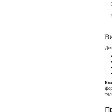
Ви
Для
Еже
фор
тел
П