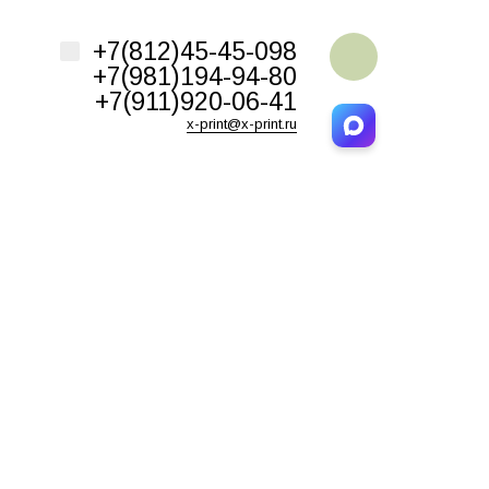
Например,
Этикетки
+7(812)45-45-098
ь:
везде
Найти
+7(981)194-94-80
+7(911)920-06-41
x-print@x-print.ru