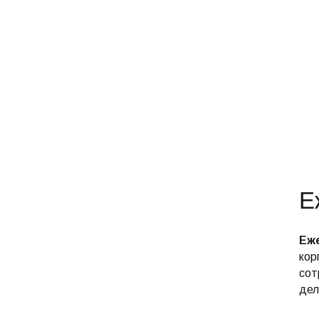
Е
Еже
кор
сот
дел