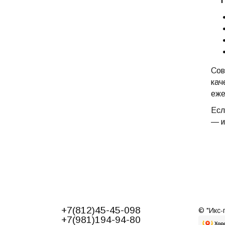
Сов
кач
еже
Есл
— и
+7(812)45-45-098
© "Икс-
+7(981)194-94-80