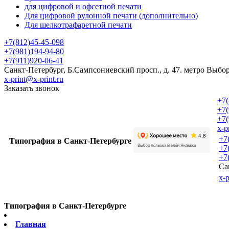
для цифровой и офсетной печати
Для цифровой рулонной печати (дополнительно)
Для шелкотрафаретной печати
+7(812)45-45-098
+7(981)194-94-80
+7(911)920-06-41
Санкт-Петербург, Б.Сампсониевский просп., д. 47. метро Выбо
x-print@x-print.ru
Заказать звонок
+7(
+7(
+7(
x-p
+7
Типография в Санкт-Петербурге
+7
+7
Са
x-p
Типография в Санкт-Петербурге
Главная