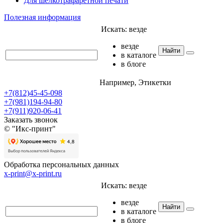
Для шелкотрафаретной печати
Полезная информация
Искать:
везде
везде
Найти
в каталоге
в блоге
Например,
Этикетки
+7(812)45-45-098
+7(981)194-94-80
+7(911)920-06-41
Заказать звонок
© "Икс-принт"
Обработка персональных данных
x-print@x-print.ru
Искать:
везде
везде
Найти
в каталоге
в блоге