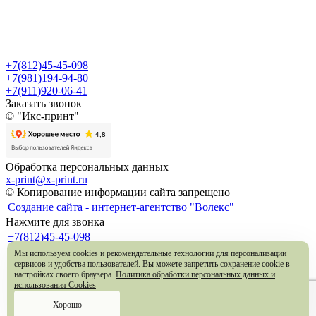
+7(812)45-45-098
+7(981)194-94-80
+7(911)920-06-41
Заказать звонок
© "Икс-принт"
Обработка персональных данных
x-print@x-print.ru
© Копирование информации сайта запрещено
Создание сайта - интернет-агентство "Волекс"
Нажмите для звонка
+7(812)45-45-098
+7(981)194-94-80
Мы используем cookies и рекомендательные технологии для персонализации
+7(911)920-06-41
сервисов и удобства пользователей. Вы можете запретить сохранение cookie в
Санкт-Петербург, Б.Сампсониевский просп., д. 47. метро
настройках своего браузера.
Политика обработки персональных данных и
использования Cookies
Выборгская
x-print@x-print.ru
Хорошо