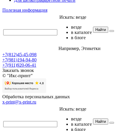
Для шелкотрафаретной печати
Полезная информация
Искать:
везде
везде
Найти
в каталоге
в блоге
Например,
Этикетки
+7(812)45-45-098
+7(981)194-94-80
+7(911)920-06-41
Заказать звонок
© "Икс-принт"
Обработка персональных данных
x-print@x-print.ru
Искать:
везде
везде
Найти
в каталоге
в блоге