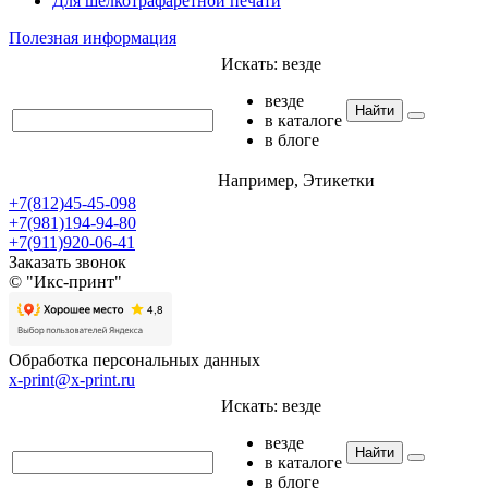
Для шелкотрафаретной печати
Полезная информация
Искать:
везде
везде
Найти
в каталоге
в блоге
Например,
Этикетки
+7(812)45-45-098
+7(981)194-94-80
+7(911)920-06-41
Заказать звонок
© "Икс-принт"
Обработка персональных данных
x-print@x-print.ru
Искать:
везде
везде
Найти
в каталоге
в блоге