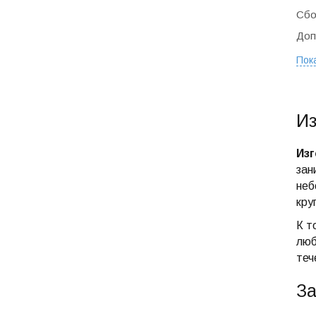
Сбо
Доп
Пок
Из
Изг
зан
неб
кру
К т
люб
теч
За