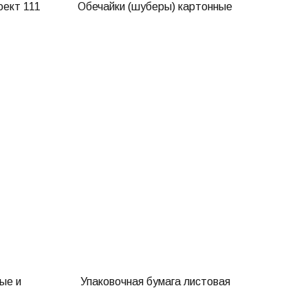
оект 111
Обечайки (шуберы) картонные
ые и
Упаковочная бумага листовая