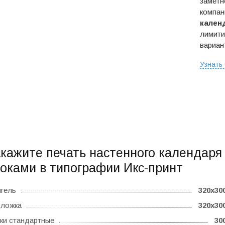
заметн
компан
кален
лимити
вариан
Узнать
кажите печать настенного календаря
оками в типографии Икс-принт
гель
320x30
ложка
320x30
ки стандартные
30