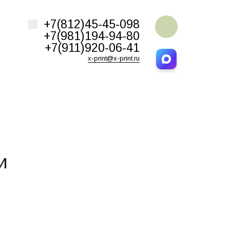
Например,
Этикетки
+7(812)45-45-098
ь:
везде
Найти
+7(981)194-94-80
+7(911)920-06-41
x-print@x-print.ru
и