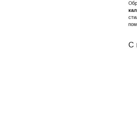
Обр
ка
сти
пом
С 