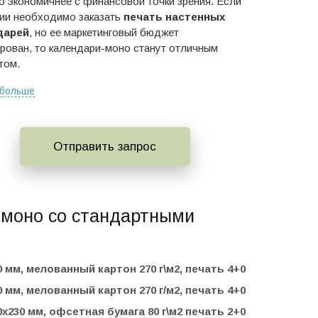
о экономичнее с финансовой точки зрения. Если
ии необходимо заказать
печать настенных
дарей
,
но ее
маркетинговый бюджет
рован, то календари-моно станут отличным
том.
 больше
Отправить запрос
 моно со стандартными
0 мм, мелованный картон 270 г\м2, печать 4+0
0 мм, мелованный картон 270 г/м2, печать 4+0
0x230 мм, офсетная бумага 80 г\м2 печать 2+0