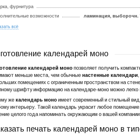
рка, фурнитура
олнительные возможности
ламинация, выборочн. 
азать всё
готовление календарей моно
отовление календарей моно
позволяет получить компакт
имают меньше места, чем обычные
настенные календари
ольших помещениях с ограниченным пространством на стене.
пному шрифту информацию на календаре-моно можно легко 
ому же
календарь моно
имеет современный и стильный вид
ому интерьеру. Такой календарь украсит любое помещение, 
ение целого года напоминать окружающим о вашей компании
казать печать календарей моно в ти