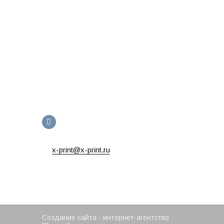
x-print@x-print.ru
Создание сайта - интернет-агентство