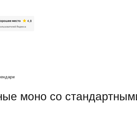
Искат
лендари
ные моно со стандартным