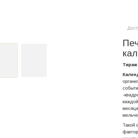
Дост
Печ
кал
Тираж 
Кален
органи
событи
-квадр
каждой
месяца
мельче
Такой 
фактор