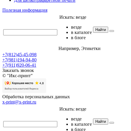
Для шелкотрафаретной печати
Полезная информация
Искать:
везде
везде
Найти
в каталоге
в блоге
Например,
Этикетки
+7(812)45-45-098
+7(981)194-94-80
+7(911)920-06-41
Заказать звонок
© "Икс-принт"
Обработка персональных данных
x-print@x-print.ru
Искать:
везде
везде
Найти
в каталоге
в блоге