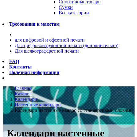
Спортивные товары
Сумки
Все категории
Требования к макетам
для цифровой и офсетной печати
Для цифровой рулонной печати (дополнительно)
Для шелкотрафаретной печати
FAQ
Контакты
Полезная информация
Главная
Каталог
Календари
Настенные календари
Календари настенные квадро со стандартными блоками
Календари настенные