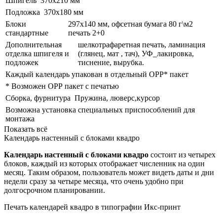
Шпигель
370x210 мм
Подложка
370x180 мм
Блоки
297x140 мм, офсетная бумага 80 г\м2
стандартные
печать 2+0
Дополнительная
шелкотрафаретная печать, ламинация
отделка шпигеля и
(глянец, мат , тач), УФ_лакировка,
подложек
тиснение, вырубка.
Каждый календарь упакован в отдельный ОРР* пакет
* Возможен ОРР пакет с печатью
Сборка, фурнитура
Пружина, люверс,курсор
Возможна установка специальных приспособлений для
монтажа
Показать всё
Календарь настенный с блоками квадро
Календарь настенный с блоками квадро
состоит из четырех
блоков, каждый из которых отображает численник на один
месяц. Таким образом, пользователь может видеть даты и дни
недели сразу за четыре месяца, что очень удобно при
долгосрочном планировании.
Печать календарей квадро в типографии Икс-принт