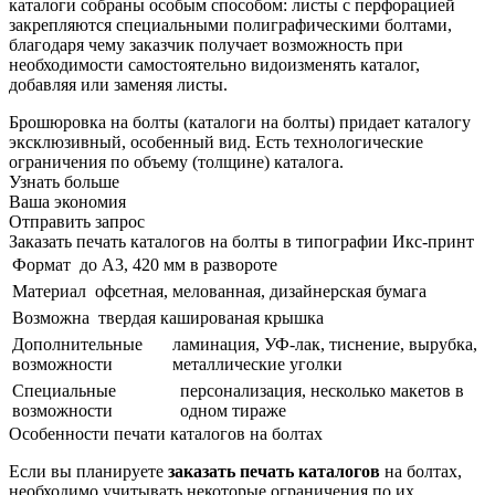
каталоги собраны особым способом: листы с перфорацией
закрепляются специальными полиграфическими болтами,
благодаря чему заказчик получает возможность при
необходимости самостоятельно видоизменять каталог,
добавляя или заменяя листы.
Брошюровка на болты (каталоги на болты) придает каталогу
эксклюзивный, особенный вид. Есть технологические
ограничения по объему (толщине) каталога.
Узнать больше
Ваша экономия
Отправить запрос
Заказать печать каталогов на болты в типографии Икс-принт
Формат
до А3, 420 мм в развороте
Материал
офсетная, мелованная, дизайнерская бумага
Возможна
твердая кашированая крышка
Дополнительные
ламинация, УФ-лак, тиснение, вырубка,
возможности
металлические уголки
Специальные
персонализация, несколько макетов в
возможности
одном тираже
Особенности печати каталогов на болтах
Если вы планируете
заказать печать каталогов
на болтах,
необходимо учитывать некоторые ограничения по их