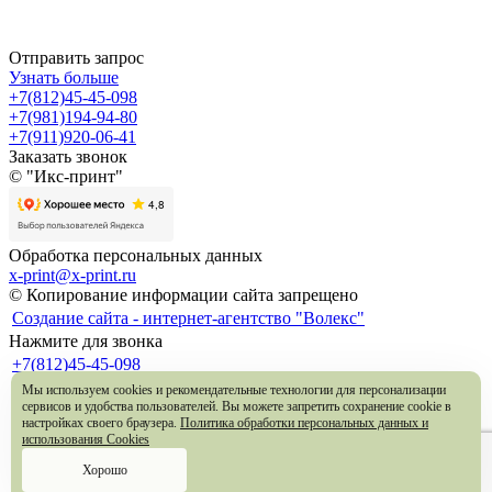
Отправить запрос
Узнать больше
+7(812)45-45-098
+7(981)194-94-80
+7(911)920-06-41
Заказать звонок
© "Икс-принт"
Обработка персональных данных
x-print@x-print.ru
© Копирование информации сайта запрещено
Создание сайта - интернет-агентство "Волекс"
Нажмите для звонка
+7(812)45-45-098
+7(981)194-94-80
Мы используем cookies и рекомендательные технологии для персонализации
+7(911)920-06-41
сервисов и удобства пользователей. Вы можете запретить сохранение cookie в
Санкт-Петербург, Б.Сампсониевский просп., д. 47. метро
настройках своего браузера.
Политика обработки персональных данных и
использования Cookies
Выборгская
x-print@x-print.ru
Хорошо