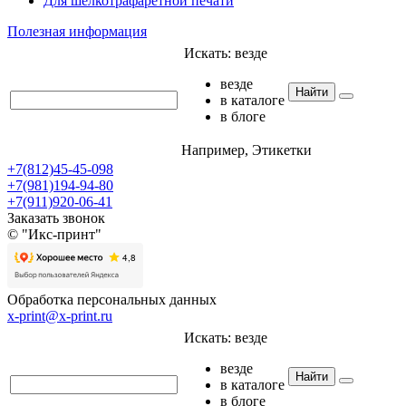
Для шелкотрафаретной печати
Полезная информация
Искать:
везде
везде
Найти
в каталоге
в блоге
Например,
Этикетки
+7(812)45-45-098
+7(981)194-94-80
+7(911)920-06-41
Заказать звонок
© "Икс-принт"
Обработка персональных данных
x-print@x-print.ru
Искать:
везде
везде
Найти
в каталоге
в блоге